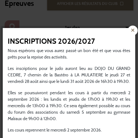
Épreuves
AFFICHER LES RÉSULTATS DU CLUB
1er dan
INSCRIPTIONS 2026/2027
2ème dan
Nous espérons que vous aurez passé un bon été et que vous êtes
prêts pour la reprise des activités.
3ème dan
Les inscriptions pour le judo auront lieu au DOJO DU GRAND
CEDRE, 7 chemin de la Bastéro à LA MULATIERE le jeudi 27 et
vendredi 28 août ainsi que le lundi 31 août 2026 de 16h30 à 19h30.
4ème dan
Elles se poursuivront pendant les cours à partir du mercredi 2
septembre 2026 : les lundis et jeudis de 17h00 à 19h30 et les
mercredis de 13h00 à 19h30. Ce sera également possible au cours
1er dan
du forum des associations du samedi 5 septembre au gymnase
Malraux de 9h00 à 12h00.
2ème dan
Les cours reprennent le mercredi 2 septembre 2026.