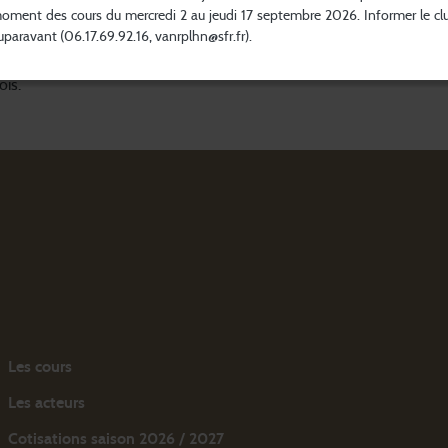
oment des cours du mercredi 2 au jeudi 17 septembre 2026. Informer le cl
2012 et AVANT
1 H 30
uparavant (06.17.69.92.16, vanrplhn@sfr.fr).
ois.
Les cours
Les acteurs
Cotisations saison 2026 / 2027