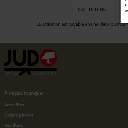
m
SELF DEFENSE
a
La cotisation est payable en une, deux ou trois f
À ne pas manquer
Actualités
Galerie photos
Résultats