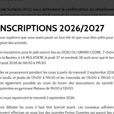
trée Scolaire
(ARS)
nous attendons la confirmation du rétabliss
entale d'un montant de 70 € permet de payer une partie de la coti
ANNEES DE NAISSANCE
DUREE DES COURS HEBD
INSCRIPTIONS 2026/2027
2022
0 H 45
ous espérons que vous aurez passé un bon été et que vous êtes prêts pour 
eprise des activités.
2021 / 2020
1 H 00
es inscriptions pour le judo auront lieu au DOJO DU GRAND CEDRE, 7 chem
e la Bastéro à LA MULATIERE le jeudi 27 et vendredi 28 août ainsi que le lun
2020 / 2019
2 H 00
1 août 2026 de 16h30 à 19h30.
lles se poursuivront pendant les cours à partir du mercredi 2 septembre 2026
2017 / 2018
2 H 00
es lundis et jeudis de 17h00 à 19h30 et les mercredis de 13h00 à 19h30. 
era également possible au cours du forum des associations du samedi
2015 / 2016
2 H 30
eptembre au gymnase Malraux de 9h00 à 12h00.
2013 / 2014
3 H 00
es cours reprennent le mercredi 2 septembre 2026.
our débuter les cours il faut être licencié avant. Les nouveaux adhéren
NIORS
2012 et AVANT
5 H 00
euvent effectuer un essai lors des journées Portes Ouvertes qui auront lieu 