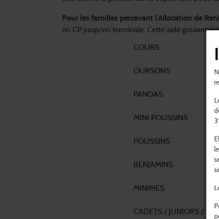
Pour les familles percevant l'Allocation de Ren
en CP jusqu'en terminale. Cette aide gouvernem
COURS
OURSONS
N
r
PANDAS
L
d
MINI POUSSINS
3
E
POUSSINS
l
s
BENJAMINS
s
MINIMES
L
P
CADETS / JUNIORS / SE
p