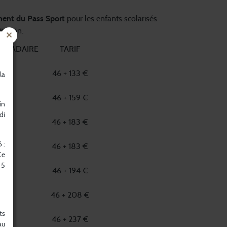
ement du Pass Sport
pour les enfants scolarisés
sation.
OMADAIRE
TARIF
46 + 133 €
la
46 + 159 €
in
di
46 + 183 €
 :
46 + 183 €
Ce
 5
46 + 194 €
46 + 208 €
ts
46 + 237 €
au