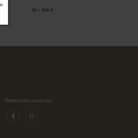
ub
46 + 188 €
Retrouvez-nous sur...