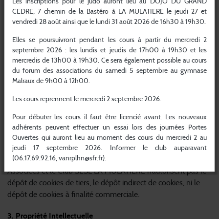
Les inscriptions pour le judo auront lieu au DOJO DU GRAND
cookies, l’utilisateur aura toujours le choix de gérer ses
CEDRE, 7 chemin de la Bastéro à LA MULATIERE le jeudi 27 et
vendredi 28 août ainsi que le lundi 31 août 2026 de 16h30 à 19h30.
préférences via le bandeau d’information de cookies.
Un cookie est une information déposée par le serveur du site
Elles se poursuivront pendant les cours à partir du mercredi 2
visité sur le terminal du visiteur. Il est utilisé afin de conserver
septembre 2026 : les lundis et jeudis de 17h00 à 19h30 et les
des données de nature à :
mercredis de 13h00 à 19h30. Ce sera également possible au cours
Faciliter la navigation (le cookie de fonctionnement
du forum des associations du samedi 5 septembre au gymnase
mémorise par exemple vos informations pour vous éviter
Malraux de 9h00 à 12h00.
d’avoir à les retaper lors de votre prochaine visite, il sécurise
la navigation);
Les cours reprennent le mercredi 2 septembre 2026.
Le refus de ces cookies peut freiner votre navigation sur le
site internet.
Pour débuter les cours il faut être licencié avant. Les nouveaux
adhérents peuvent effectuer un essai lors des journées Portes
Ce fichier est conservé pendant une durée maximale de 13
Ouvertes qui auront lieu au moment des cours du mercredi 2 au
mois.
jeudi 17 septembre 2026. Informer le club auparavant
(06.17.69.92.16, vanrplhn@sfr.fr).
La Fédération Française de Judo, Jujitsu, Kendo et Disciplines
Associées et le Club SESL LA MULATIERE n’autorisent pas le
dépôt de cookies de tiers, le dépôt indirect de cookies, ni le
dépôt de cookies à finalité commerciale.
3. Propriété Intellectuelle