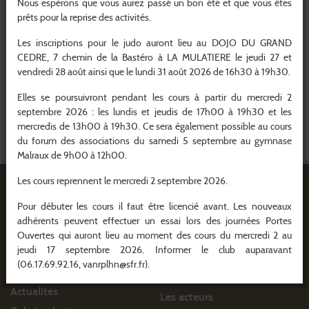
Nous espérons que vous aurez passé un bon été et que vous êtes
Épreuves
AFFICHER LES RÉSULTATS DU CLUB
prêts pour la reprise des activités.
Les inscriptions pour le judo auront lieu au DOJO DU GRAND
CEDRE, 7 chemin de la Bastéro à LA MULATIERE le jeudi 27 et
vendredi 28 août ainsi que le lundi 31 août 2026 de 16h30 à 19h30.
Elles se poursuivront pendant les cours à partir du mercredi 2
septembre 2026 : les lundis et jeudis de 17h00 à 19h30 et les
mercredis de 13h00 à 19h30. Ce sera également possible au cours
du forum des associations du samedi 5 septembre au gymnase
Malraux de 9h00 à 12h00.
Les cours reprennent le mercredi 2 septembre 2026.
Pour débuter les cours il faut être licencié avant. Les nouveaux
adhérents peuvent effectuer un essai lors des journées Portes
Ouvertes qui auront lieu au moment des cours du mercredi 2 au
jeudi 17 septembre 2026. Informer le club auparavant
À ne pas manquer
(06.17.69.92.16, vanrplhn@sfr.fr).
Actualités
Les acteurs